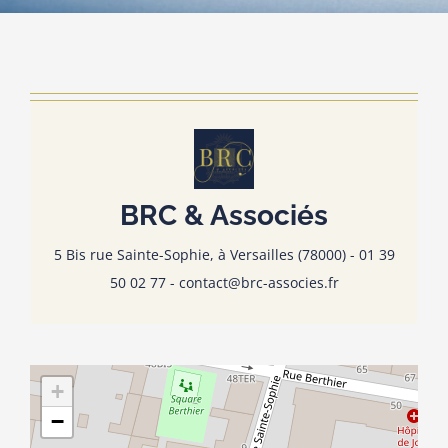
01 39 50 02 77 - contact@brc-associes.fr
Lundi au Vendredi de 9h à 13h puis de 14h à 17h –
BRC & Associés
Office fermé le samedi et le dimanche (sauf
urgences constats)
5 Bis rue Sainte-Sophie, à Versailles (78000) - 01 39
50 02 77 - contact@brc-associes.fr
+
−