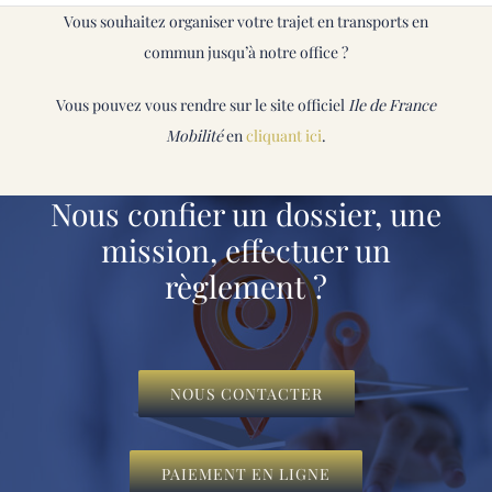
Vous souhaitez organiser votre trajet en transports en
commun jusqu’à notre office ?
Vous pouvez vous rendre sur le site officiel
Ile de France
Mobilité
en
cliquant ici
.
Nous confier un dossier, une
mission, effectuer un
règlement ?
NOUS CONTACTER
PAIEMENT EN LIGNE