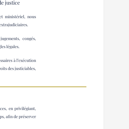
de justice
et ministériel, nous
extrajudiciaires.
 jugements, congés,
les légales.
saires à l’exécution
oits des justiciables,
s, en privilégiant,
ps, afin de préserver